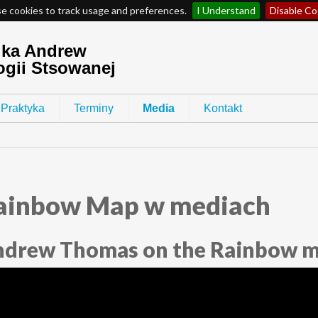
e cookies to track usage and preferences.
I Understand
Disable Co
Praktyka
Terminy
Media
Kontakt
ainbow Map w mediach
drew Thomas on the Rainbow 