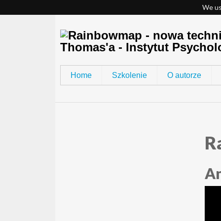
We us
Home
Szkolenie
O autorze
R
An