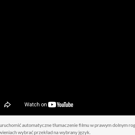
uruchomić automatyczne tłumaczenie filmu w prawym dolnym rogu 
wieniach wybrać przekład na wybrany język.